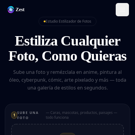
Zest
Estudio Estilizador de Fotos
Estiliza Cualquier
Foto, Como Quieras
Sube una foto y remézclala en anime, pintura al
óleo, cyberpunk, cómic, arte pixelado y más — toda
una galería de estilos en segundos.
— Caras, mascotas, productos, paisajes —
SUBE UNA
1
todo funciona
FOTO