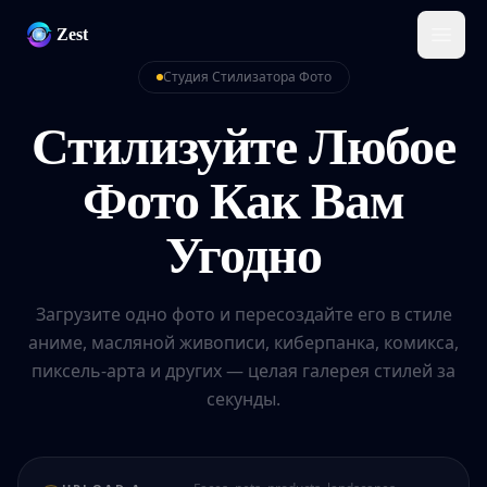
Zest
Студия Стилизатора Фото
Стилизуйте Любое
Фото Как Вам
Угодно
Загрузите одно фото и пересоздайте его в стиле
аниме, масляной живописи, киберпанка, комикса,
пиксель-арта и других — целая галерея стилей за
секунды.