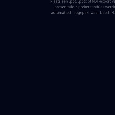
Plaats een .ppt, .pptx of PDF-export v
presentatie. Sprekersnotities word
automatisch opgepakt waar beschikb