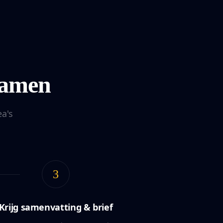
samen
ea's
3
Krijg samenvatting & brief