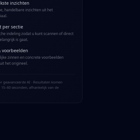
jkste inzichten
e, handelbare inzichten uit het
aal.
t per sectie
che indeling zodat u kunt scannen of direct
langrijk is gaat.
& voorbeelden
ijke zinnen en concrete voorbeelden
it het origineel.
 geavanceerde AI · Resultaten komen
 15–60 seconden, afhankelijk van de