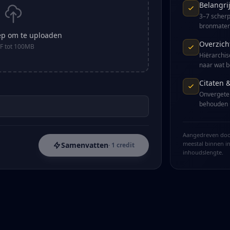
Belangri
3–7 scherp
bronmateri
eep om te uploaden
Overzich
F tot 100MB
Hiërarchis
naar wat be
Citaten 
Onvergetel
behouden u
Aangedreven door
meestal binnen in
Samenvatten
· 1 credit
inhoudslengte.