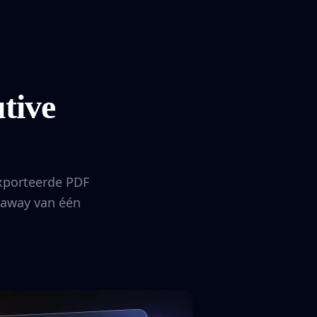
tive
ëxporteerde PDF
keaway van één