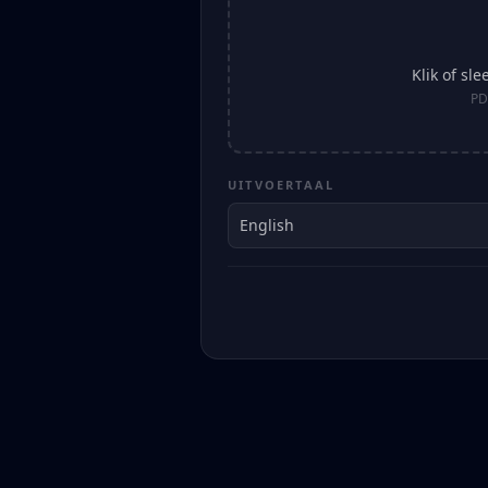
Klik of sl
PD
UITVOERTAAL