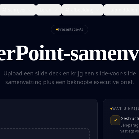
AI-schrijver
Leren
AI-afbeelding
Hulpmiddelen
Presentatie-AI
rPoint-samenv
Upload een slide deck en krijg een slide-voor-slide
samenvatting plus een beknopte executive brief.
WAT U KRIJ
Gestruct
Eén-paragr
vastlegt vo