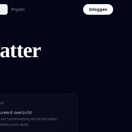
Prijzen
Inloggen
atter
GT
ureerd overzicht
aaf samenvatting die het kernidee
ordat u erin duikt.