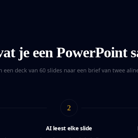
vat je een PowerPoint 
 een deck van 60 slides naar een brief van twee alin
2
AI leest elke slide