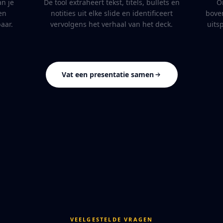
an je
De tool extraheert tekst, titels, bullets en
O
en
notities uit elke slide en identificeert
boven
aar.
vervolgens het verhaal van het deck.
uits
Vat een presentatie samen
VEELGESTELDE VRAGEN