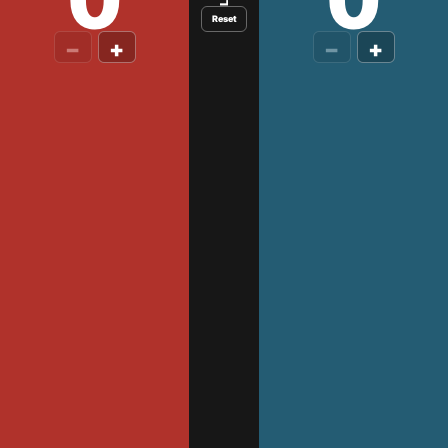
0
0
Reset
−
+
−
+