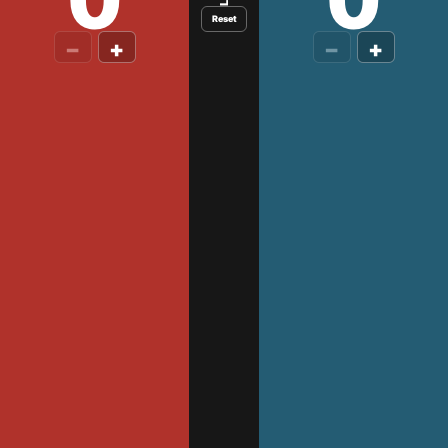
0
0
Reset
−
+
−
+