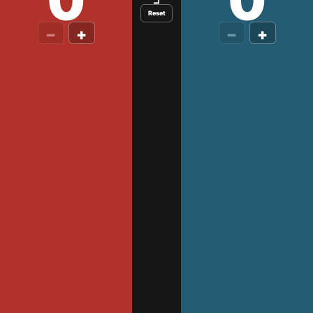
0
0
Reset
−
+
−
+